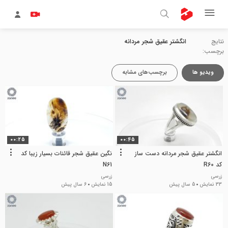
نتایج
انگشتر عقیق شجر مردانه
برچسب:
ویدیو ها
برچسب‌های مشابه
00:25
00:45
انگشتر عقیق شجر مردانه دست ساز
نگین عقیق شجر قائنات بسیار زیبا کد
کد R60
N61
زرسی
زرسی
33 نمایش
5 سال پیش
15 نمایش
6 سال پیش