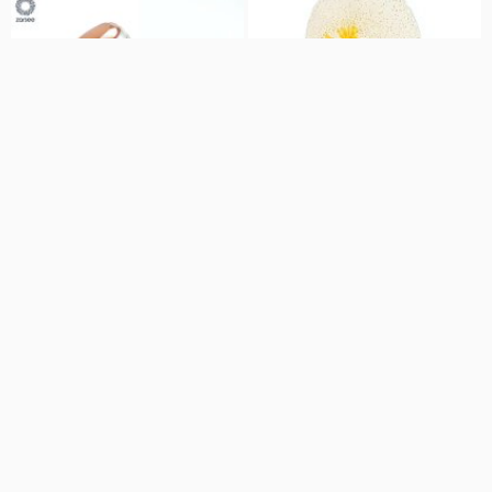
00:28
00:26
نگین عقیق شجر هندی بسیار زیبا کد
انگشتر عقیق قرمز مردانه دست ساز با
N12
قلمزنی فاخر کد R32
زرسی
زرسی
35 نمایش
6 سال پیش
88 نمایش
6 سال پیش
00:23
00:31
نگین عقیق شجر سه بعدی کاملا
نگین عقیق شجر ریز نقش و زیبای
طبیعی کد N94
قائن کد N62
زرسی
زرسی
32 نمایش
6 سال پیش
21 نمایش
6 سال پیش