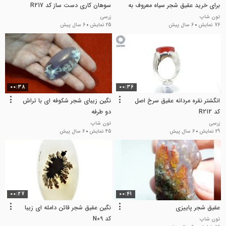
برای خرید عقیق شجر سیاه معروف به
سوهان کاری دست ساز کد R217
شجر زیرکوه
تون شاپ
زرسی
76 نمایش
6 سال پیش
25 نمایش
6 سال پیش
00:38
00:36
انگشتر نقره مردانه عقیق سرخ اصل
نگین زیبای شجر شکوفه ای با تراش
کد R212
دو طرفه
زرسی
تون شاپ
29 نمایش
6 سال پیش
45 نمایش
6 سال پیش
00:27
00:41
عقیق شجر پاییزی
نگین عقیق شجر قائن دامله ای زیبا
کد N09
تون شاپ