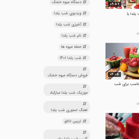
دستگاه میوه خشک
09:57
ویدیوی شب یلدا
یلدا با
آشپزی شب یلدا
نام شب یلدا
حمله میوه ها
شب یلدا 1401
04:05
فروش دستگاه میوه خشک
مناسب برای شب
موزیک شب یلدا مبارکباد
اهنگ استوری شب یلدا
تزیین اتااق
کلیپ شب یلدا برای