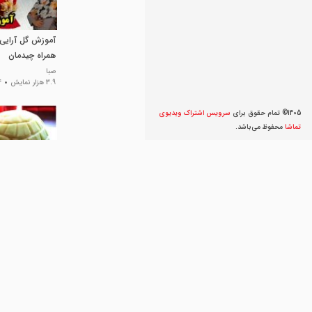
آموزش گل آرایی 
همراه چیدمان
صبا
3.9 هزار نمایش
4 سا
1405© تمام حقوق برای
سرویس اشتراک ویديوی
تماشا
محفوظ می‌‌باشد.
جذاب ترین میوه آ
سرآشپز
2.2 هزار نمایش
6 سال پیش