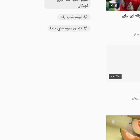
کودکان
01:11
نه ای برای
میوه شب یلدا
تزیین میوه های یلدا
00:30