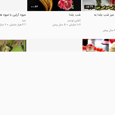
00:43
05:19
میز شب یلدا به
شب یلدا
میوه آرایی با میوه ها
آنلاین لوستر
صبا
107 نمایش
5 سال پیش
4.9 هزار نمایش
6 سال پیش
ل پیش
00:48
06:40
رایی با هندوانه
میوه آرایی
خوراک بادمجان کبابی
گروه برنامه نویسی الوند
یوتیوب ایرانی
1.9 هزار نمایش
6 سال پیش
31 نمایش
6 سال پیش