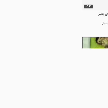
04:19
ی پاییز
10:05
 با نان جو