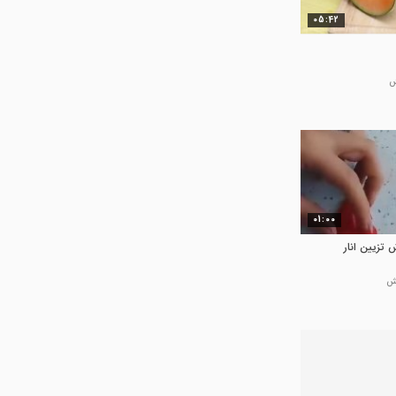
05:42
01:00
تزیین انار