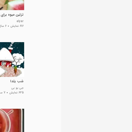
تزئین میوه برای
alyar
616 نمایش
6 سال پیش
شب یلدا
جی یو بی
635 نمایش
7 سال پیش