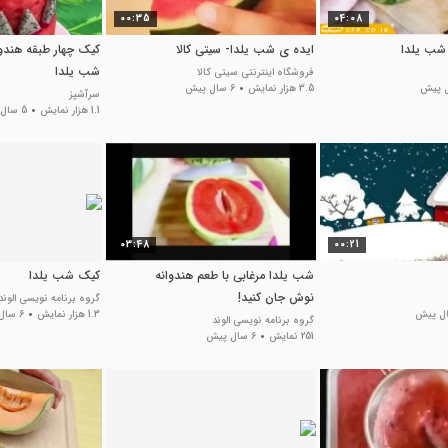
00:35
04:08
 شب یلدا
ایده ی شب یلدا- سیتی کالا
کیک چهار طبقه هندوا
شب یلدا
فروشگاه اینترنتی سیتی کالا
3.5 هزار نمایش
6 سال پیش
سرآشپز
1.1 هزار نمایش
5 سال پیش
03:48
00:21
شب یلدا مرغابی با طعم هندوانه
کیک شب یلدا
نوش جان کنید!
گروه برنامه نویسی الوند
1.3 هزار نمایش
6 سال پیش
گروه برنامه نویسی الوند
251 نمایش
6 سال پیش