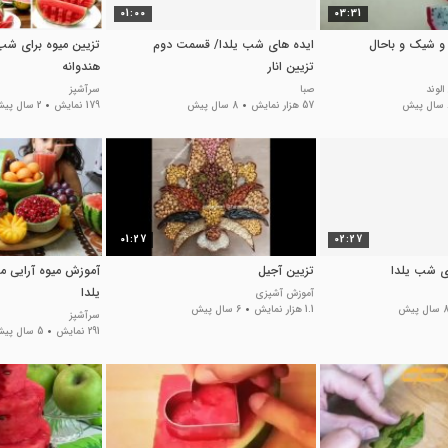
01:00
03:31
 شیک و باحال
ایده های شب یلدا/ قسمت دوم
تزیین میوه برای شب 
تزیین انار
هندوانه
لوند
صبا
سرآشپز
ش
57 هزار نمایش
8 سال پیش
179 نمایش
2 سال پیش
01:27
02:27
ای شب یلدا
تزیین آجیل
آموزش میوه آرایی 
یلدا
آموزش آشپزی
سال پیش
1.1 هزار نمایش
6 سال پیش
سرآشپز
291 نمایش
5 سال پیش