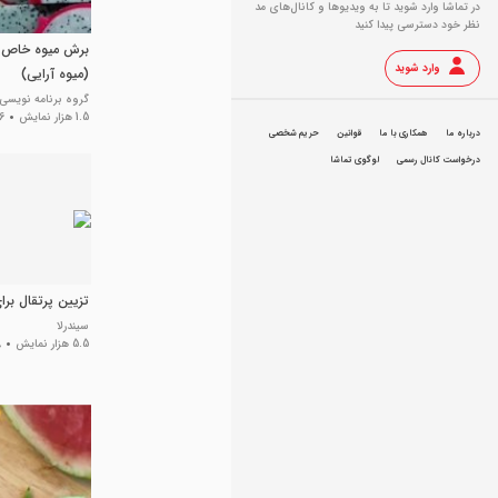
در تماشا وارد شوید تا به ویدیو‌ها و کانال‌های مد
نظر خود دسترسی پیدا کنید
برش میوه خاص و
وارد شوید
(میوه آرایی)
گروه برنامه نویسی ا
1.5 هزار نمایش
6 سال پی
درباره ما
همکاری با ما
قوانین
حریم شخصی
درخواست کانال رسمی
لوگوی تماشا
تزیین پرتقال بر
سیندرلا
5.5 هزار نمایش
8 