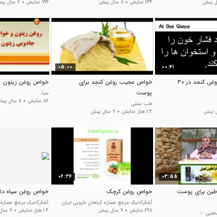
134 نمایش
8 سال پیش
722 نمایش
7 سال پیش
05:00
00:41
خواص و فواید روغن كنجد در ۳۰
خواص عجیب روغن کنجد برای
خواص روغن زیتون
پوست
صبا
86 نمایش
8 سال پیش
طب سنتی
1.3 هزار نمایش
7 سال پیش
02:34
03:55
طین برای پوست
خواص روغن کرچک
خواص روغن سیاه دان
آشاارگانیک مرجع عصاره گیاهان دارویی ایران
آشاارگانیک مرجع عصاره 
298 نمایش
7 سال پیش
1.4 هزار نمایش
7 سال پیش
شاهین ✅