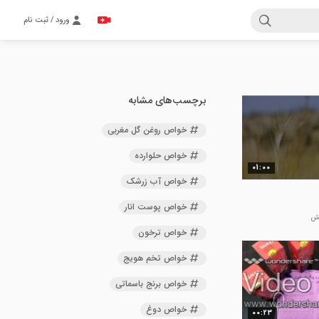
ورود / ثبت نام
برچسب‌های مشابه
خواص روغن گل مغربی
خواص حلوارده
01:00
خواص آب زرشک
خواص پوست انار
خواص ترخون
خواص تخم هویج
خواص برنج باسماتی
خواص دوغ
00:23