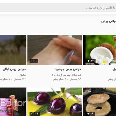
واص روغن
01:11
03:22
یل
خواص روغن جوجوبا
خواص روغن آرگان
فروشگاه اینترنتی اروند کالا
شالکه
209 نمایش
8 سال پیش
676 نمایش
7 سال پیش
03:21
03:19