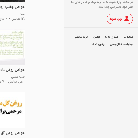
در تماشا وارد شوید تا به ویدیو‌ها و کانال‌های مد
خواص جالب روغن
نظر خود دسترسی پیدا کنید
صبا
وارد شوید
119 نمایش
8 سال پیش
درباره ما
همکاری با ما
قوانین
حریم شخصی
درخواست کانال رسمی
لوگوی تماشا
خواص روغن بادا
طب سنتی
1 هزار نمایش
7 سال پیش
خواص روغن گل 