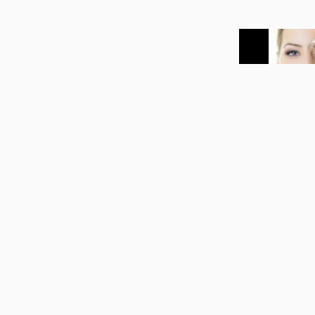
01:43
ترزرقانی
گیاهان دارویی ایران
03:58
خواص شگفت
یت الله