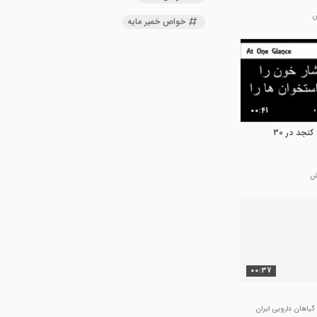
خواص خمیر مایه
00:41
خواص و فواید روغن کنجد در 30
00:37
گیاهان دارویی ایران