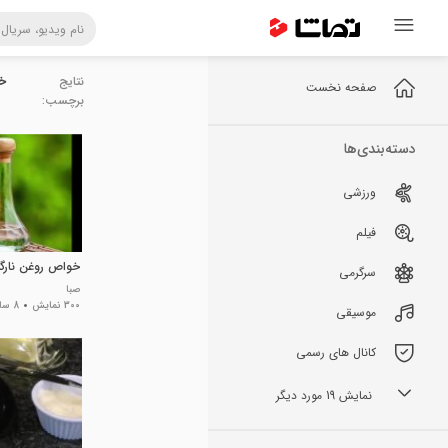
نتایج
خ
صفحه نخست
برچسب:
دسته‌بندی‌ها
ورزشی
فیلم
خواص روغن نارگ
سرگرمی
صبا
300 نمایش
8 سال پیش
موسیقی
کانال های رسمی
نمایش 19 مورد دیگر