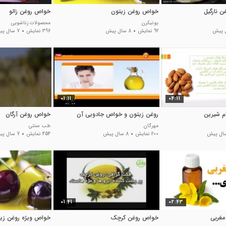
 نارگیل
خواص روغن زیتون
خواص روغن زالو
یونیکرن
محصولات زناشویی
92 نمایش
8 سال پیش
396 نمایش
7 سال پیش
01:11
04:11
م شیرین
روغن زیتون و خواص جادویی آن
خواص روغن آرگان
مهرگان
طب سنتی
200 نمایش
8 سال پیش
454 نمایش
7 سال پیش
01:41
02:43
مغربی
خواص روغن کرچک
خواص ویژه روغن زی