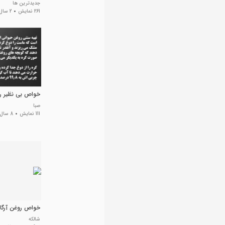
جدیدترین ها
261 نمایش
2 سال پیش
خواص بی نظیر ر
صبا
111 نمایش
8 سال پیش
خواص روغن آرگا
شالکه