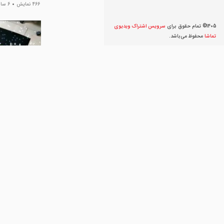
466 نمایش
6 سال پیش
1405© تمام حقوق برای
سرویس اشتراک ویديوی
تماشا
محفوظ می‌‌باشد.
خواص روغن زال
عطاری سبز
449 نمایش
7 سال پیش
خواص جادویی رو
صبا
135 نمایش
8 سال پیش