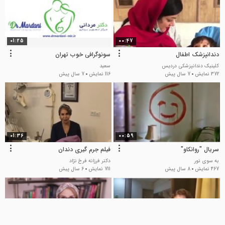
01:25
00:47
دندانپزشک اطفال
سونوگرافی خوب تهران
کلینیک دندانپزشکی دردیس
سعید
372 نمایش
7 سال پیش
116 نمایش
7 سال پیش
01:36
00:59
سریال "روانکاو"
فیلم جرم گیری دندان
به سوی نور
دکتر فرزانه فرخ نژاد
467 نمایش
8 سال پیش
711 نمایش
6 سال پیش