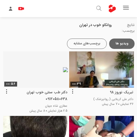
نتایج
روانکاو خوب در تهران
برچسب:
ویدیو ها
برچسب‌های مشابه
00:56
00:39
تبریک نوروز 98
دکتر طب سنتی خوب تهران
09120580638
دکتر علی کربلایی ( روانپزشک )
36 نمایش
7 سال پیش
عطاری شاه جهان
2.5 هزار نمایش
8 سال پیش