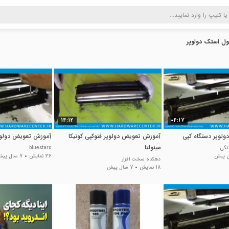
ل استک دولوپر
14:12
04:17
لوپر دستگاه کپی
آموزش تعویض دولوپر فتوکپی کونیکا
آموزش تعویض دولوپ
مینولتا
نگی
bluestars
36 نمایش
7 سال پیش
دهکده سخت افزار
18 نمایش
7 سال پیش