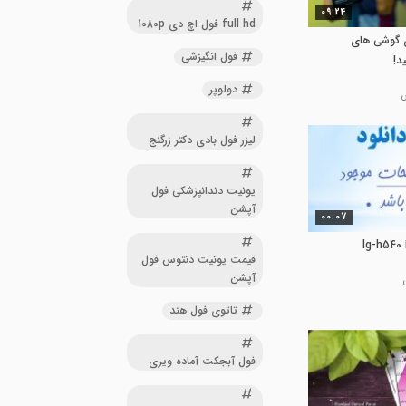
09:24
full hd فول اچ دی 1080p
ی گوشی های
فول انگیزشی
د!
دولوپر
لیزر فول بادی دکتر زرگنج
یونیت دندانپزشکی فول
آپشن
00:07
قیمت یونیت دنتوس فول
آپشن
تاتوی فول هند
فول آبجکت آماده ویری