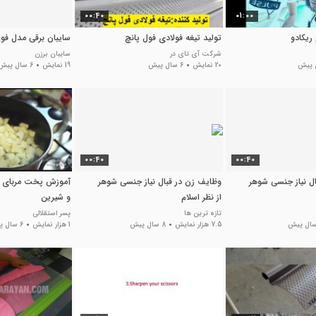
00:40
01:00
 ریکادو
تولید تیغه فولادی فول پانچ
سایبان برقی مدل فو
شرکت آی تای در
سایبان برزن
20 نمایش
6 سال پیش
19 نمایش
6 سال پیش
00:40
00:40
ل نیاز جنسی شوهر
وظایف زن در قبال نیاز جنسی شوهر
آموزش پخت مربای ب
از نظر اسلام
و شیرین
تازه ترین ها
پسر استقلالی
7.5 هزار نمایش
8 سال پیش
1 هزار نمایش
6 سال پیش