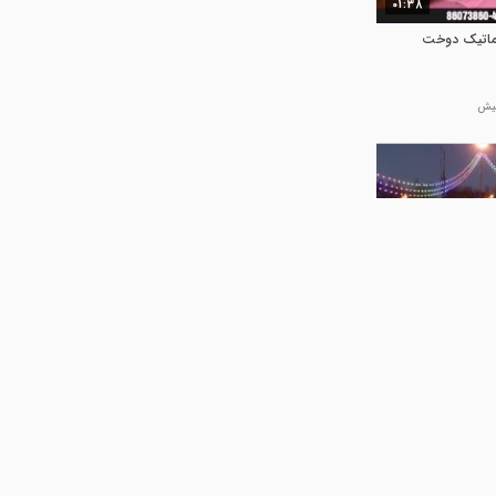
01:38
ماتیک دوخت
00:07
یدان خواجو
 آرت