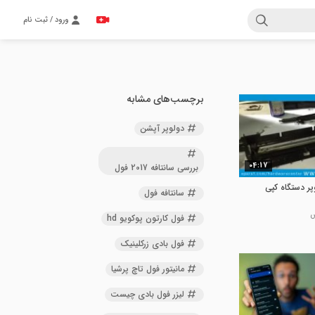
ورود / ثبت نام
برچسب‌های مشابه
دولوپر آپشن
04:17
بررسی سانتافه 2017 فول
ر دستگاه کپی
سانتافه فول
فول کارتون پوکویو hd
فول بادی زرکلینیک
مانیتور فول تاچ پرشیا
لیزر فول بادی چیست