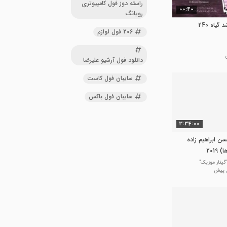
راسته دوز فول کامپیوتری
00:40
رویانگ
پروژکتور مخصوص رشد گیاه 240
206 فول لوازم
دانلود فول آرشیو علیرضا
سایبان فول کاست
سایبان فول باکس
3:34:00
سن ابراهیم زاده
201
یتار موزیک"