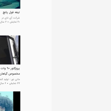
تیغه فول پانچ
شرکت آی تای در
20 نمایش
6 سال پیش
پروژکتور
مخصوص گیاهان گ
مانی نور - تولید کن
67 نمایش
6 سال پیش