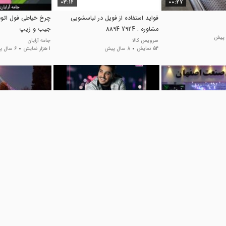
03:12
00:27
فواید استفاده از فویل در لباسشویی
چرخ خیاطی فول اتو
مشاوره : 7924 8894
جیب و زیپ
سرویس کالا
جامه آرایان
54 نمایش
8 سال پیش
1 هزار نمایش
6 سال پیش
01:00
04:38
ول کالر به صورت
دانلود فول آلبوم آرون افشار
ریسه ال ای دی در م
اصفهان
Avito Music
249 نمایش
6 سال پیش
ن
مرکز نورپردازی ال ای دی
155 نمایش
8 سال پیش