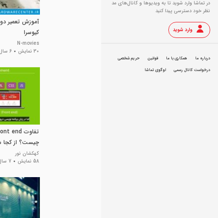
در تماشا وارد شوید تا به ویدیو‌ها و کانال‌های مد
نظر خود دسترسی پیدا کنید
آموزش تعمیر دول
وارد شوید
کیوسرا
N-movies
30 نمایش
6 سال پیش
درباره ما
همکاری با ما
قوانین
حریم شخصی
درخواست کانال رسمی
لوگوی تماشا
چیست؟ از کجا ش
کهکشان نور
58 نمایش
7 سال پیش