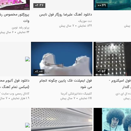
02:36
00:49
دانلود آهنگ علیرضا روزگار فول نایس
وات
نت موزیک
899 نمایش
7 سال پیش
پرتو رشد نوین
24 نمایش
6 سال پیش
01:00
01:52
 90 وات فول اسپکتروم -
فول ایمپلنت فک پایین چگونه انجام
دانلود فول آلبوم مح
لدار
می شود
(میکس تمام آهنگ ها) 9
نده ال ای دی
کلینیک دندانپزشکی آدرینا
کانال رسمی وب سایت "گ
171 نمایش
7 سال پیش
1.9 هزار نمایش
7 سال پیش