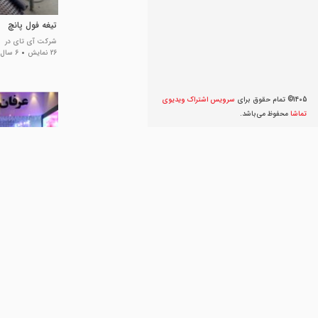
تیغه فول پانچ
شرکت آی تای در
26 نمایش
6 سال پیش
1405© تمام حقوق برای
سرویس اشتراک ویديوی
تماشا
محفوظ می‌‌باشد.
نصب ریسه های ف
پرده نمایش
عرفان صنعت اصفها
192 نمایش
7 سال پیش