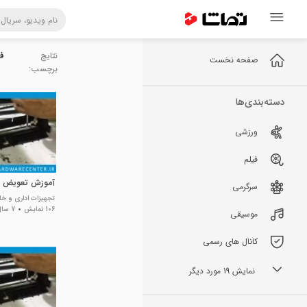
نتایج
فو
صفحه نخست
برچسب:
دسته‌بندی‌ها
ورزشی
فیلم
آموزش تعویض دو
سرگرمی
تجهیزات اداری و خا
106 نمایش
7 سال پیش
موسیقی
کانال های رسمی
نمایش 19 مورد دیگر