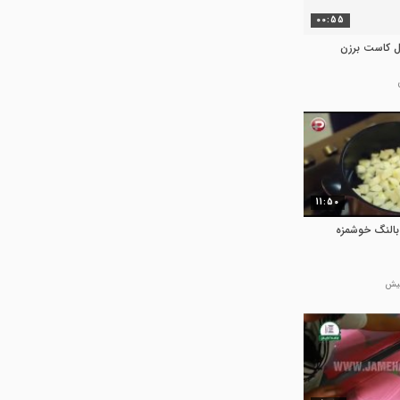
00:55
ل کاست برزن
11:50
النگ خوشمزه