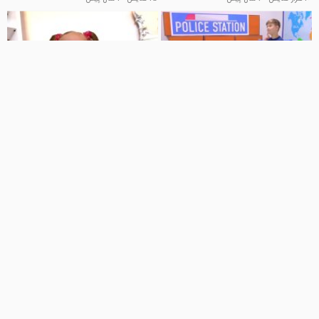
10:22
01:36
برنامه کودک جدید دیانا روما و
بازی های جدید دیانا و روما
کریس/ماجراجویی با قطار شهر/برنامه
کلیپ کودکانه
31.6 هزار نمایش
6 سال پیش
سرگرمی کودک
✿ Kids Diana Show
0 نمایش
2 سال پیش
03:14
06:01
ماجراهای دیانا و روما - دیانا و روما
دیانا و روما در نقش پلیس بازی
دسرهایی برای پدر تهیه می کنند
میکنند
کلیپ کودکانه
کلیپ کودکانه
345 نمایش
6 سال پیش
18.3 هزار نمایش
6 سال پیش