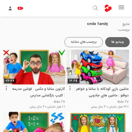
نتایج
smile family
برچسب:
ویدیو ها
برچسب‌های مشابه
24:47
12:25
ماشین بازی کودکانه با ساشا و خواهر
کارتون ساشا و مکس : قوانین مدرسه
دوقلو : ماشین های جادویی
: کلیپ بازگشایی مدارس
Kids TV
Kids TV
67.1 هزار نمایش
3 سال پیش
1.1 هزار نمایش
3 سال پیش