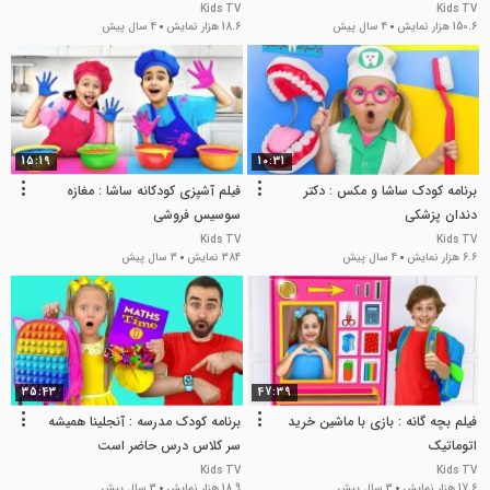
Kids TV
Kids TV
150.6 هزار نمایش
4 سال پیش
18.6 هزار نمایش
4 سال پیش
15:19
10:31
برنامه کودک ساشا و مکس : دکتر
فیلم آشپزی کودکانه ساشا : مغازه
دندان پزشکی
سوسیس فروشی
Kids TV
Kids TV
6.6 هزار نمایش
4 سال پیش
384 نمایش
3 سال پیش
35:43
47:39
فیلم بچه گانه : بازی با ماشین خرید
برنامه کودک مدرسه : آنجلینا همیشه
اتوماتیک
سر کلاس درس حاضر است
Kids TV
Kids TV
17.6 هزار نمایش
3 سال پیش
18.9 هزار نمایش
3 سال پیش