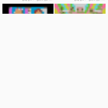
12:47
46:50
چالش هزارتو کودکانه - برنامه کودک
بازگشت به مدرسه و ویژگی های یک
ساشا و مکس
دوست خوب : ساشا و مکس
Kids TV
Kids TV
20.4 هزار نمایش
3 سال پیش
603 نمایش
3 سال پیش
20:34
11:42
برنامه کودک بچه گانه : آنجلینا و دنی
ساشا و مکس قسمت جدید : پلیس
می خواهند با ساشا بازی کنند
بازی و ماجراجویی های بامزه
Kids TV
Kids TV
123 نمایش
3 سال پیش
660 نمایش
3 سال پیش