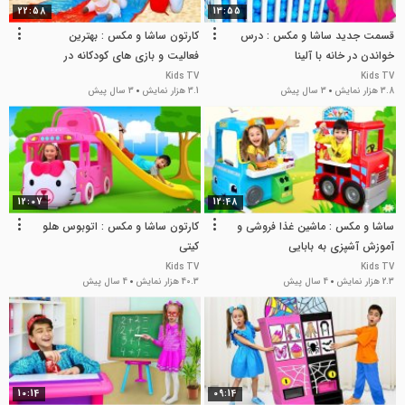
22:58
13:55
قسمت جدید ساشا و مکس : درس
کارتون ساشا و مکس : بهترین
خواندن در خانه با آلینا
فعالیت و بازی های کودکانه در
تابستان
Kids TV
Kids TV
3.8 هزار نمایش
3 سال پیش
3.1 هزار نمایش
3 سال پیش
12:07
12:48
ساشا و مکس : ماشین غذا فروشی و
کارتون ساشا و مکس : اتوبوس هلو
آموزش آشپزی به بابایی
کیتی
Kids TV
Kids TV
2.3 هزار نمایش
4 سال پیش
40.3 هزار نمایش
4 سال پیش
10:14
09:14