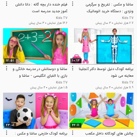
ساشا و مکس : تفریح و سرگرمی
فیلم خنده دار بچه گانه : دانا دانش
ونزدی : دستگاه خرید اتوماتیک
آموز جدید مدرسه است
Kids TV
Kids TV
2.7 هزار نمایش
3 سال پیش
14.2 هزار نمایش
3 سال پیش
12:51
10:13
برنامه کودک دنیل توسط دکتر آنجلینا
ساشا و دوستانش در مدرسه خانگی و
معاینه می شود
بازی با الفبای انگلیسی - ساشا و
مکس
Kids TV
Kids TV
11.9 هزار نمایش
4 سال پیش
1.5 هزار نمایش
4 سال پیش
23:01
42:11
چالش های کودکانه داخل مکعب
برنامه کودک خارجی ساشا و مکس :