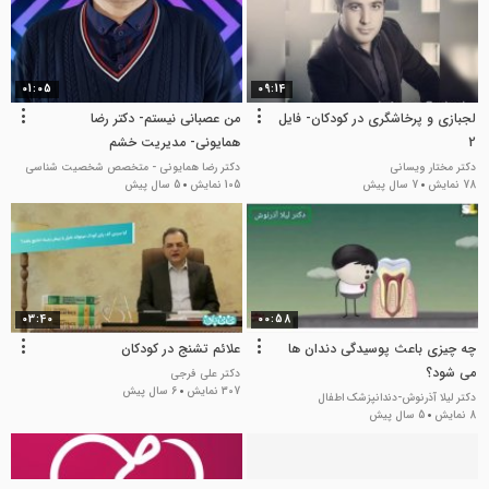
01:05
09:14
لجبازی و پرخاشگری در کودکان- فایل
من عصبانی نیستم- دکتر رضا
2
همایونی- مدیریت خشم
دکتر مختار ویسانی
دکتر رضا همایونی - متخصص شخصیت شناسی
78 نمایش
7 سال پیش
105 نمایش
5 سال پیش
03:40
00:58
چه چیزی باعث پوسیدگی دندان ها
علائم تشنج در کودکان
می شود؟
دکتر علی فرجی
307 نمایش
6 سال پیش
دکتر لیلا آذرنوش-دندانپزشک اطفال
8 نمایش
5 سال پیش