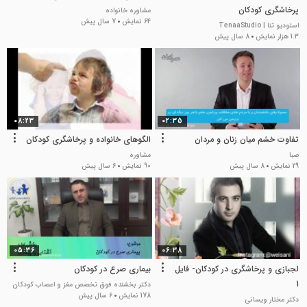
پرخاشگری کودکان
مشاوره خانواده
64 نمایش
7 سال پیش
استودیو تنا | TenaaStudio
1.3 هزار نمایش
8 سال پیش
08:23
02:35
تفاوت خشم میان زنان و مردان
الگوهای خانواده و پرخاشگری کودکان
صبا
مشاوره
29 نمایش
8 سال پیش
90 نمایش
6 سال پیش
05:36
06:38
لجبازی و پرخاشگری در کودکان- فایل
بیماری صرع در کودکان
1
دکتر بخشنده فوق تخصص مغز و اعصاب کودکان
178 نمایش
6 سال پیش
دکتر مختار ویسانی