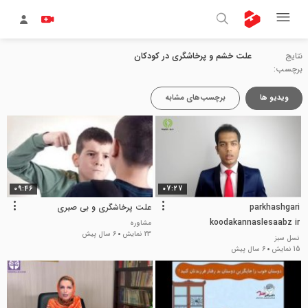
نتایج
علت خشم و پرخاشگری در کودکان
برچسب:
ویدیو ها
برچسب‌های مشابه
09:46
07:27
parkhashgari
علت پرخاشگری و بی صبری
koodakannaslesaabz ir
مشاوره
23 نمایش
6 سال پیش
نسل سبز
15 نمایش
6 سال پیش